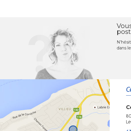
Vous
post
N’hésit
dans le
C
C
80
Lé