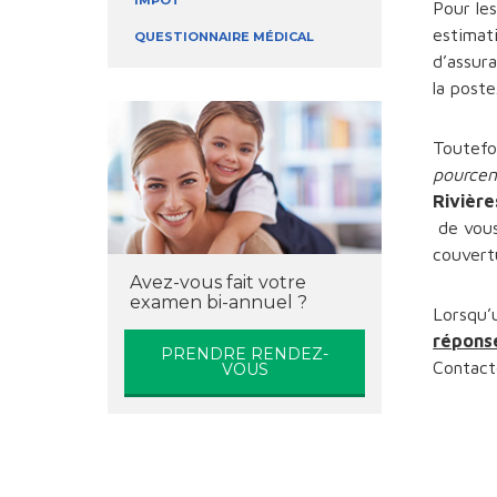
IMPÔT
Pour les
estimati
QUESTIONNAIRE MÉDICAL
d’assur
la poste
Toutefoi
pourcen
Rivièr
de vous
couvert
Avez-vous fait votre
examen bi-annuel ?
Lorsqu’
répons
PRENDRE RENDEZ-
Contact
VOUS