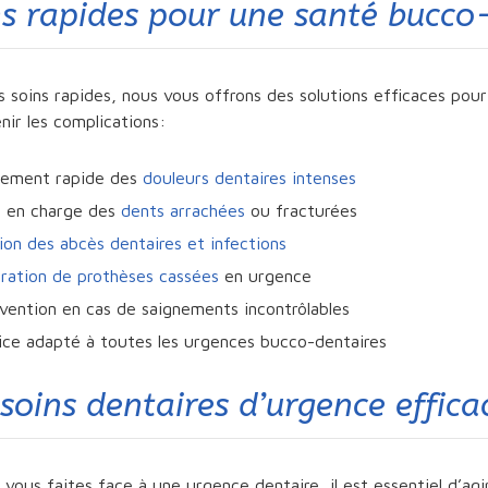
ns rapides pour une santé bucco
 soins rapides, nous vous offrons des solutions efficaces pour
nir les complications:
tement rapide des
douleurs dentaires intenses
e en charge des
dents arrachées
ou fracturées
ion des abcès dentaires et infections
ration de prothèses cassées
en urgence
rvention en cas de saignements incontrôlables
ice adapté à toutes les urgences bucco-dentaires
soins dentaires d’urgence​ effic
vous faites face à une urgence dentaire, il est essentiel d’ag