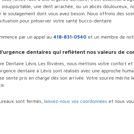
e insupportable, une dent arrachée, ou un abcès douloureux, no
r le soulagement dont vous avez besoin. Nous offrons des soi
situation pour préserver votre santé bucco-dentaire.
mmence par un appel au
418-831-0540
et un membre de notr
d’urgence dentaires qui reflètent nos valeurs de c
re Dentaire Lévis Les Rivières, nous mettons votre confort et 
’urgence dentaire à Lévis sont réalisés avec une approche hum
se sente pris en charge dès son arrivée. Votre sourire mérite le
ce.
bureaux sont fermés,
laissez-nous vos coordonnées
et nous vous