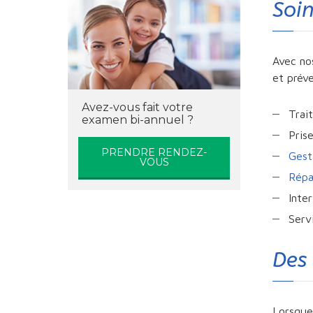
Soi
Avec nos
et préve
Avez-vous fait votre
Trai
examen bi-annuel ?
Pris
PRENDRE RENDEZ-
Gest
VOUS
Répa
Inte
Serv
Des 
Lorsque 