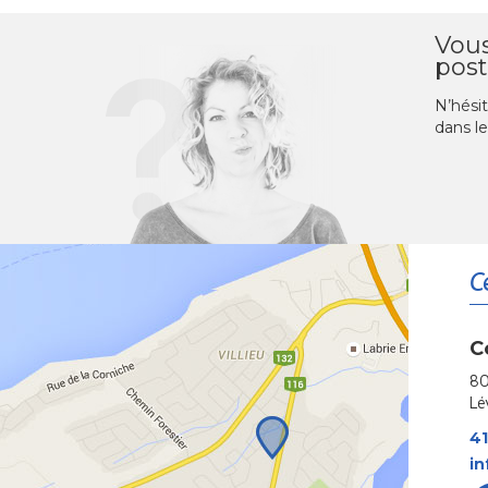
Vous
post
N’hésit
dans le
C
C
80
Lé
41