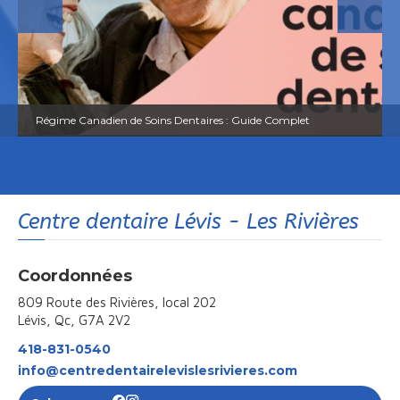
Régime Canadien de Soins Dentaires ​: Guide Complet
Centre dentaire Lévis - Les Rivières
Coordonnées
809 Route des Rivières, local 202
Lévis, Qc, G7A 2V2
418-831-0540
info@centredentairelevislesrivieres.com